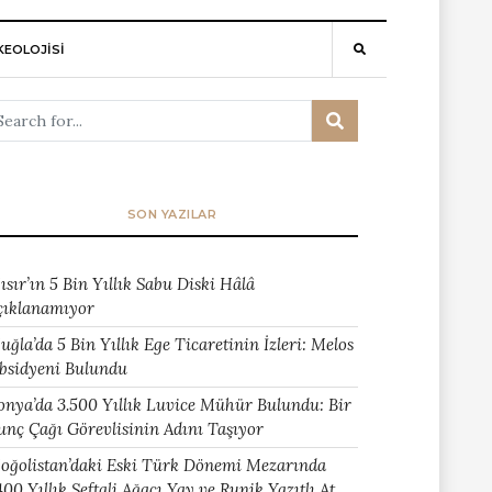
EOLOJİSİ
SON YAZILAR
ısır’ın 5 Bin Yıllık Sabu Diski Hâlâ
çıklanamıyor
uğla’da 5 Bin Yıllık Ege Ticaretinin İzleri: Melos
bsidyeni Bulundu
onya’da 3.500 Yıllık Luvice Mühür Bulundu: Bir
unç Çağı Görevlisinin Adını Taşıyor
oğolistan’daki Eski Türk Dönemi Mezarında
400 Yıllık Şeftali Ağacı Yay ve Runik Yazıtlı At