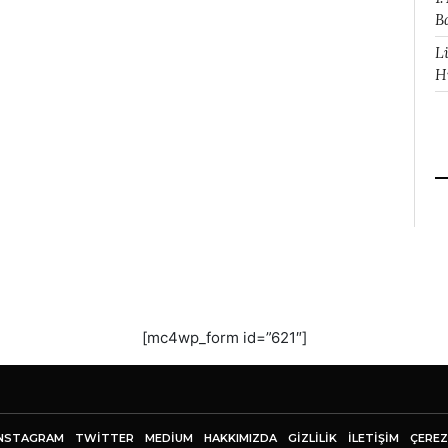
B
L
H
[mc4wp_form id=”621″]
NSTAGRAM
TWITTER
MEDIUM
HAKKIMIZDA
GİZLİLİK
İLETIŞIM
ÇEREZ