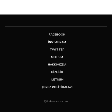
FACEBOOK
INSTAGRAM
TWITTER
MEDIUM
HAKKIMIZDA
GİZLİLİK
İLETIŞIM
ÇEREZ POLITIKALARI
©Arkeonews.com