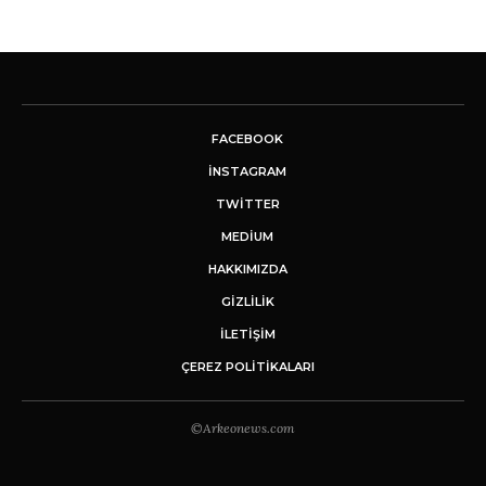
FACEBOOK
INSTAGRAM
TWITTER
MEDIUM
HAKKIMIZDA
GİZLİLİK
İLETIŞIM
ÇEREZ POLITIKALARI
©Arkeonews.com