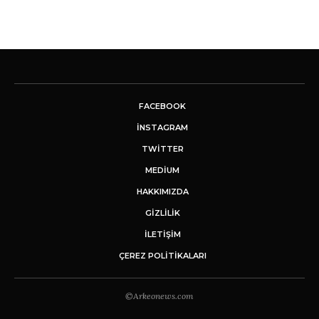
FACEBOOK
INSTAGRAM
TWITTER
MEDIUM
HAKKIMIZDA
GİZLİLİK
İLETIŞIM
ÇEREZ POLITIKALARI
©Arkeonews.com