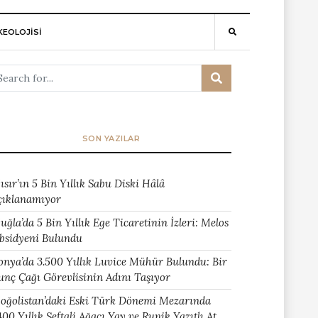
EOLOJİSİ
SON YAZILAR
ısır’ın 5 Bin Yıllık Sabu Diski Hâlâ
çıklanamıyor
uğla’da 5 Bin Yıllık Ege Ticaretinin İzleri: Melos
bsidyeni Bulundu
onya’da 3.500 Yıllık Luvice Mühür Bulundu: Bir
unç Çağı Görevlisinin Adını Taşıyor
oğolistan’daki Eski Türk Dönemi Mezarında
400 Yıllık Şeftali Ağacı Yay ve Runik Yazıtlı At