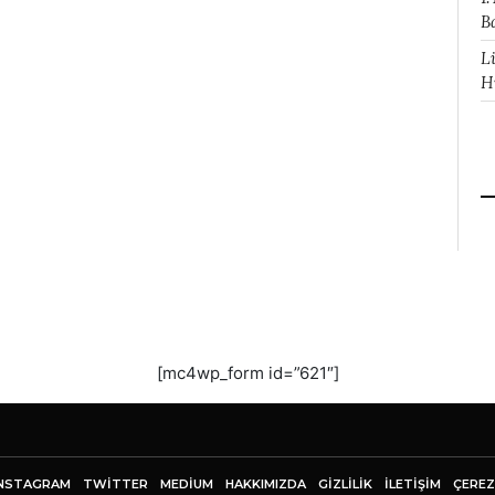
B
L
H
[mc4wp_form id=”621″]
NSTAGRAM
TWITTER
MEDIUM
HAKKIMIZDA
GİZLİLİK
İLETIŞIM
ÇEREZ