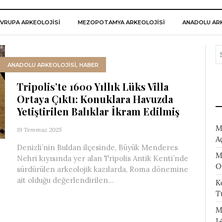
VRUPA ARKEOLOJISI
MEZOPOTAMYA ARKEOLOJISI
ANADOLU ARK
ANADOLU ARKEOLOJİSİ
,
HABER
Tripolis’te 1600 Yıllık Lüks Villa
Ortaya Çıktı: Konuklara Havuzda
Yetiştirilen Balıklar İkram Edilmiş
M
19 Temmuz 2025
A
Denizli’nin Buldan ilçesinde, Büyük Menderes
M
Nehri kıyısında yer alan Tripolis Antik Kenti’nde
O
sürdürülen arkeolojik kazılarda, Roma dönemine
ait olduğu değerlendirilen...
K
T
M
1.