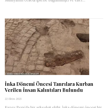
Mumyanın cesedi iplerle bağlanmıştı ve eller...
İnka Dönemi Öncesi Tanrılara Kurban
Verilen İnsan Kalıntıları Bulundu
22 Ekim 2021
Kuzey Peru’da bir arkeoloji ekibi, İnka dönemi öncesi bir