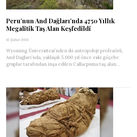
Peru’nun And Dağları’nda 4750 Yıllık
Megalitik Taş Alan Keşfedildi
16 Şubat 2024
Wyoming Üniversitesi’nden iki antropoloji profesörü,
And Dağları’nda, yaklaşık 5.000 yıl önce eski göçebe
gruplar tarafından inşa edilen Callacpuma taş alan...