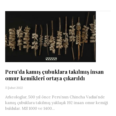
Peru’da kamış çubuklara takılmış insan
omur kemikleri ortaya çıkarıldı
5 Şubat 2022
Arkeologlar, 500 yıl önce Peru’nun Chincha Vadisi’nde
kamış çubuklara takılmış yaklaşık 192 insan omur kemiği
buldular. MS 1000 ve 1400...