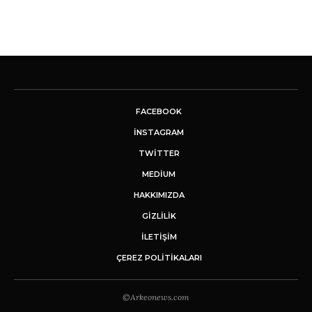
FACEBOOK
INSTAGRAM
TWITTER
MEDIUM
HAKKIMIZDA
GİZLİLİK
İLETIŞIM
ÇEREZ POLITIKALARI
©Arkeonews.com