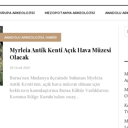
VRUPA ARKEOLOJISI
MEZOPOTAMYA ARKEOLOJISI
ANADOLU ARK
ANADOLU ARKEOLOJİSİ
,
HABER
Myrleia Antik Kenti Açık Hava Müzesi
Olacak
29 Ocak 2021
M
Bursa’nın Mudanya ilçesinde bulunan Myrleia
A
Antik Kenti‘nin, açık hava müzesi olması için
M
beklenen kamulaştırma Bursa Kültür Varlıklarını
O
Koruma Bölge Kurulu’ndan onay...
K
T
M
1.