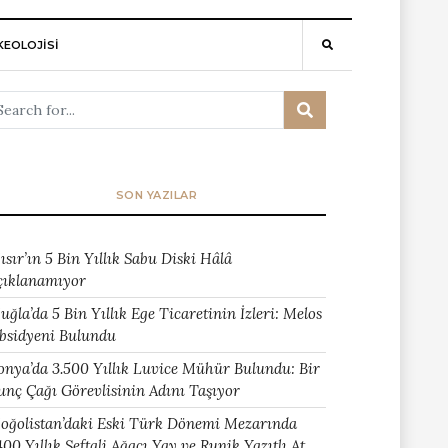
EOLOJİSİ
SON YAZILAR
ısır’ın 5 Bin Yıllık Sabu Diski Hâlâ
çıklanamıyor
uğla’da 5 Bin Yıllık Ege Ticaretinin İzleri: Melos
bsidyeni Bulundu
onya’da 3.500 Yıllık Luvice Mühür Bulundu: Bir
unç Çağı Görevlisinin Adını Taşıyor
oğolistan’daki Eski Türk Dönemi Mezarında
400 Yıllık Şeftali Ağacı Yay ve Runik Yazıtlı At