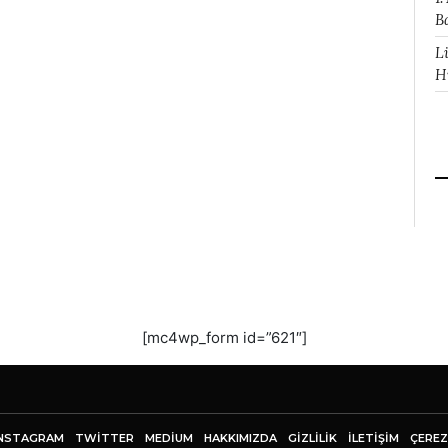
B
L
H
[mc4wp_form id=”621″]
NSTAGRAM
TWITTER
MEDIUM
HAKKIMIZDA
GİZLİLİK
İLETIŞIM
ÇEREZ