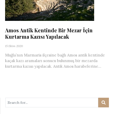
Amos Antik Kentinde Bir Mezar İçin
Kurtarma Kazısı Yapılacak
15 Ekim 2020
Muğla’nın Marmaris ilçesine bağlı Amos antik kentinde
kaçak kazı aramaları sonucu bulunmuş bir mezarda
kurtarma kazısı yapılacak. Antik Amos harabelerine...