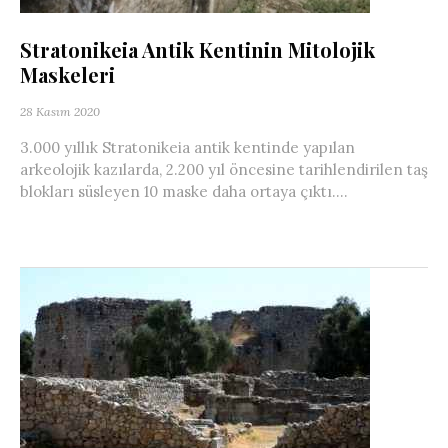
Stratonikeia Antik Kentinin Mitolojik
Maskeleri
28 Kasım 2020
3.000 yıllık Stratonikeia antik kentinde yapılan
arkeolojik kazılarda, 2.200 yıl öncesine tarihlendirilen taş
blokları süsleyen 10 maske daha ortaya çıktı....