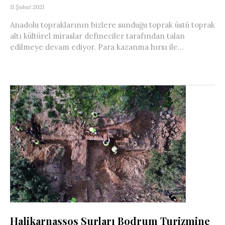
11 Şubat 2021
Anadolu topraklarının bizlere sunduğu toprak üstü toprak
altı kültürel miraslar defineciler tarafından talan
edilmeye devam ediyor. Para kazanma hırsı ile...
Halikarnassos Surları Bodrum Turizmine