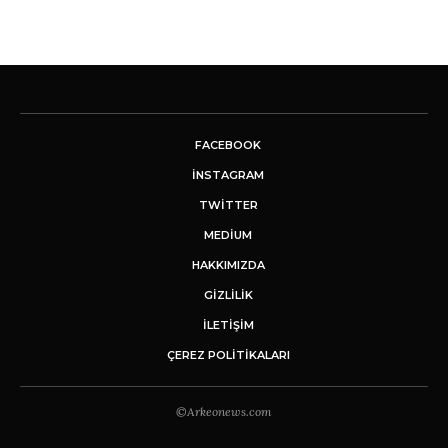
FACEBOOK
INSTAGRAM
TWITTER
MEDIUM
HAKKIMIZDA
GİZLİLİK
İLETIŞIM
ÇEREZ POLITIKALARI
©Arkeonews.com