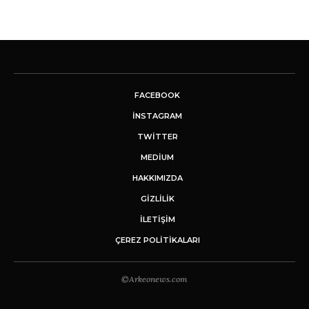
FACEBOOK
INSTAGRAM
TWITTER
MEDIUM
HAKKIMIZDA
GİZLİLİK
İLETIŞIM
ÇEREZ POLITIKALARI
©Arkeonews.com