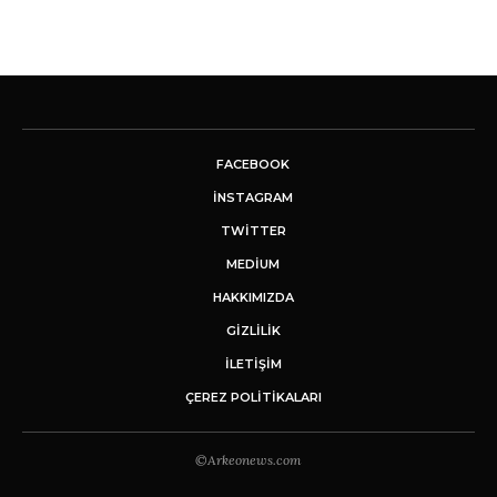
FACEBOOK
INSTAGRAM
TWITTER
MEDIUM
HAKKIMIZDA
GİZLİLİK
İLETIŞIM
ÇEREZ POLITIKALARI
©Arkeonews.com