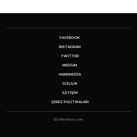
FACEBOOK
INSTAGRAM
TWITTER
MEDIUM
HAKKIMIZDA
GİZLİLİK
İLETIŞIM
ÇEREZ POLITIKALARI
©Arkeonews.com