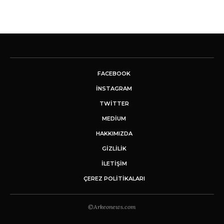
FACEBOOK
INSTAGRAM
TWITTER
MEDIUM
HAKKIMIZDA
GİZLİLİK
İLETIŞIM
ÇEREZ POLITIKALARI
©Arkeonews.com