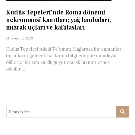
Kudüs Tepeleri’nde Roma dönemi
nekromansi kanıtları; yağ lambaları,
mızrak uçları ve kafatasları
14 Temmuz 2023
Kudüs Tepeleri’ndeki Te’omim Mağarası, bir zamanlar
insanların gelecek hakkında bilgi edinme umuduyla
ölülerle iletişim kurduğu yer olarak hizmet etmiş
olabilir....