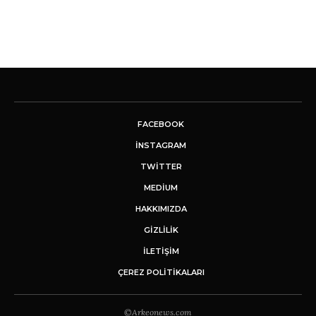
FACEBOOK
INSTAGRAM
TWITTER
MEDIUM
HAKKIMIZDA
GİZLİLİK
İLETIŞIM
ÇEREZ POLITIKALARI
©Arkeonews.com