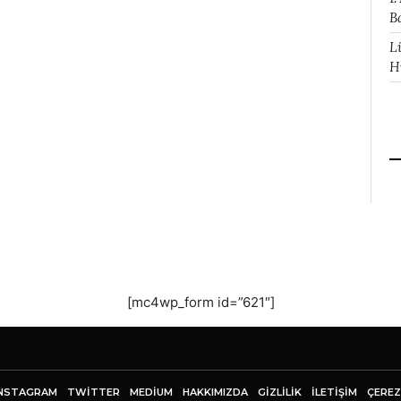
B
L
H
[mc4wp_form id=”621″]
NSTAGRAM
TWITTER
MEDIUM
HAKKIMIZDA
GİZLİLİK
İLETIŞIM
ÇEREZ