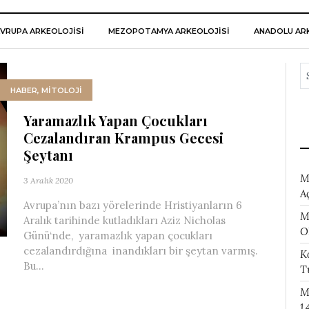
VRUPA ARKEOLOJISI
MEZOPOTAMYA ARKEOLOJISI
ANADOLU ARK
HABER
,
MİTOLOJİ
Yaramazlık Yapan Çocukları
Cezalandıran Krampus Gecesi
Şeytanı
M
3 Aralık 2020
A
Avrupa’nın bazı yörelerinde Hristiyanların 6
M
Aralık tarihinde kutladıkları Aziz Nicholas
O
Günü‘nde, yaramazlık yapan çocukları
cezalandırdığına inandıkları bir şeytan varmış.
K
Bu...
T
M
1.