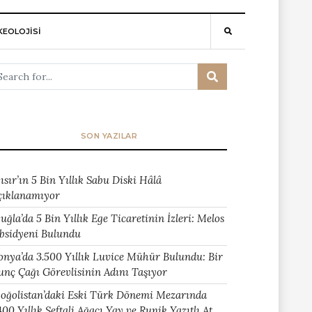
EOLOJİSİ
SON YAZILAR
ısır’ın 5 Bin Yıllık Sabu Diski Hâlâ
çıklanamıyor
uğla’da 5 Bin Yıllık Ege Ticaretinin İzleri: Melos
bsidyeni Bulundu
onya’da 3.500 Yıllık Luvice Mühür Bulundu: Bir
unç Çağı Görevlisinin Adını Taşıyor
oğolistan’daki Eski Türk Dönemi Mezarında
400 Yıllık Şeftali Ağacı Yay ve Runik Yazıtlı At