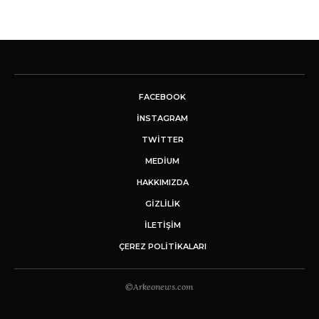
FACEBOOK
INSTAGRAM
TWITTER
MEDIUM
HAKKIMIZDA
GİZLİLİK
İLETIŞIM
ÇEREZ POLITIKALARI
©Arkeonews.com