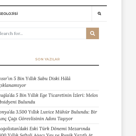
EOLOJİSİ
SON YAZILAR
ısır’ın 5 Bin Yıllık Sabu Diski Hâlâ
çıklanamıyor
uğla’da 5 Bin Yıllık Ege Ticaretinin İzleri: Melos
bsidyeni Bulundu
onya’da 3.500 Yıllık Luvice Mühür Bulundu: Bir
unç Çağı Görevlisinin Adını Taşıyor
oğolistan’daki Eski Türk Dönemi Mezarında
400 Yıllık Şeftali Ağacı Yay ve Runik Yazıtlı At