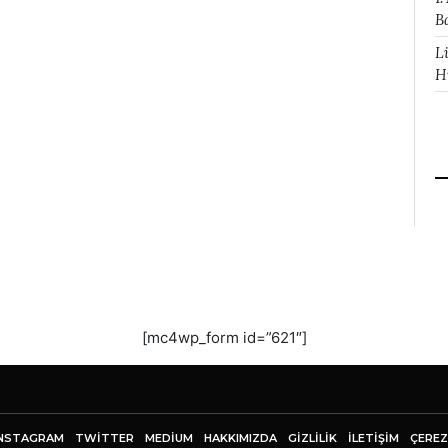
B
L
H
[mc4wp_form id=”621″]
NSTAGRAM
TWITTER
MEDIUM
HAKKIMIZDA
GİZLİLİK
İLETIŞIM
ÇEREZ