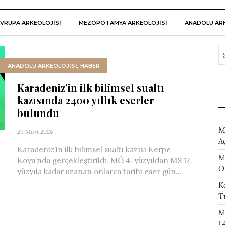
VRUPA ARKEOLOJISI
MEZOPOTAMYA ARKEOLOJISI
ANADOLU ARK
ANADOLU ARKEOLOJİSİ
,
HABER
Karadeniz’in ilk bilimsel sualtı
kazısında 2400 yıllık eserler
bulundu
M
29 Mart 2024
A
Karadeniz’in ilk bilimsel sualtı kazısı Kerpe
M
Koyu’nda gerçekleştirildi. MÖ 4. yüzyıldan MS 12.
O
yüzyıla kadar uzanan onlarca tarihi eser gün...
K
T
M
1.