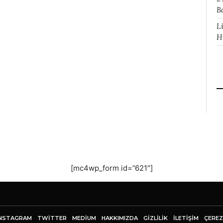
B
L
H
[mc4wp_form id=”621″]
NSTAGRAM
TWITTER
MEDIUM
HAKKIMIZDA
GİZLİLİK
İLETIŞIM
ÇEREZ