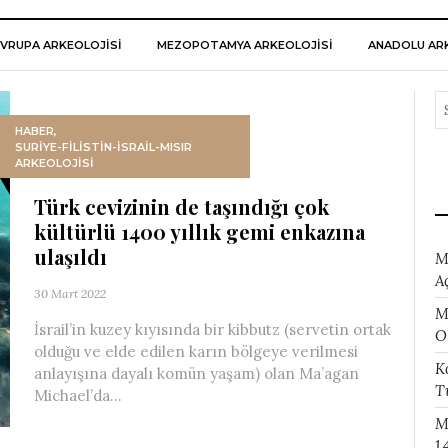
VRUPA ARKEOLOJISI
MEZOPOTAMYA ARKEOLOJISI
ANADOLU ARK
HABER
,
SURIYE-FILISTIN-İSRAIL-MISIR
ARKEOLOJISI
Türk cevizinin de taşındığı çok
kültürlü 1400 yıllık gemi enkazına
ulaşıldı
M
A
30 Mart 2022
M
İsrail’in kuzey kıyısında bir kibbutz (servetin ortak
O
olduğu ve elde edilen karın bölgeye verilmesi
K
anlayışına dayalı komün yaşam) olan Ma’agan
T
Michael’da...
M
1.