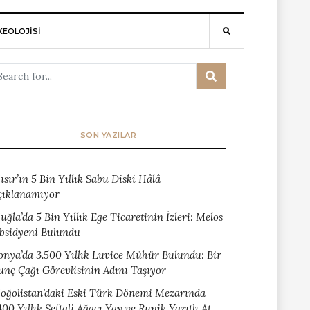
EOLOJİSİ
SON YAZILAR
ısır’ın 5 Bin Yıllık Sabu Diski Hâlâ
çıklanamıyor
uğla’da 5 Bin Yıllık Ege Ticaretinin İzleri: Melos
bsidyeni Bulundu
onya’da 3.500 Yıllık Luvice Mühür Bulundu: Bir
unç Çağı Görevlisinin Adını Taşıyor
oğolistan’daki Eski Türk Dönemi Mezarında
400 Yıllık Şeftali Ağacı Yay ve Runik Yazıtlı At