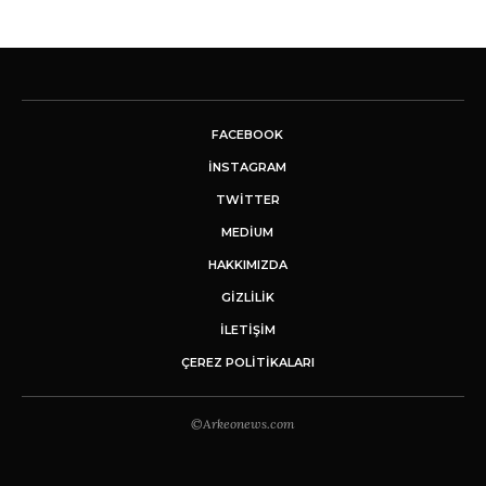
FACEBOOK
INSTAGRAM
TWITTER
MEDIUM
HAKKIMIZDA
GİZLİLİK
İLETIŞIM
ÇEREZ POLITIKALARI
©Arkeonews.com