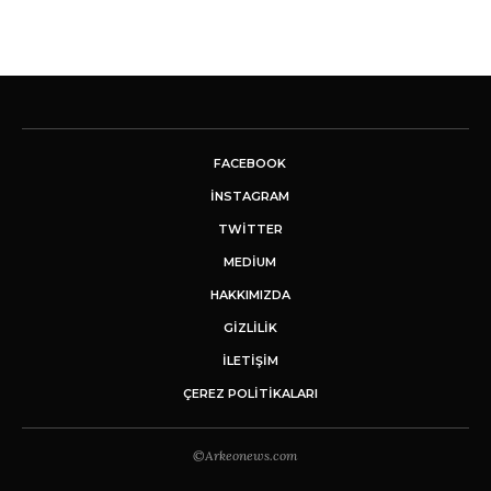
FACEBOOK
INSTAGRAM
TWITTER
MEDIUM
HAKKIMIZDA
GİZLİLİK
İLETIŞIM
ÇEREZ POLITIKALARI
©Arkeonews.com