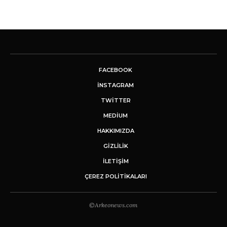
FACEBOOK
INSTAGRAM
TWITTER
MEDIUM
HAKKIMIZDA
GİZLİLİK
İLETIŞIM
ÇEREZ POLITIKALARI
©Arkeonews.com