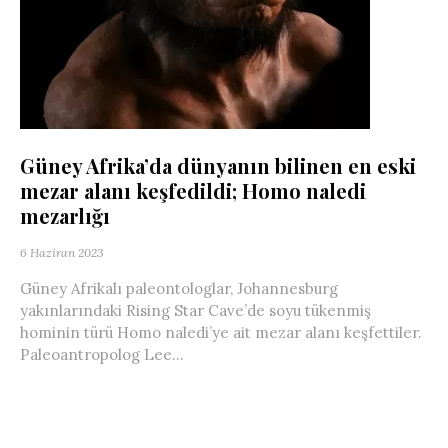
Güney Afrika’da dünyanın bilinen en eski
mezar alanı keşfedildi; Homo naledi
mezarlığı
6 Haziran 2023
Güney Afrikalı paleontologlar, Johannesburg
yakınlarındaki Rising Star Cave’de soyu tükenmiş
hominin türü Homo naledi’ye ait mezar alanı keşfettiler.
Paleoantropolog Lee...