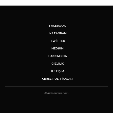
FACEBOOK
INSTAGRAM
TWITTER
MEDIUM
HAKKIMIZDA
GİZLİLİK
İLETIŞIM
ÇEREZ POLITIKALARI
©Arkeonews.com