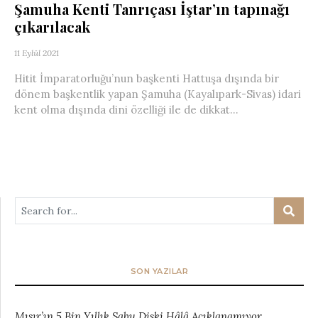
Şamuha Kenti Tanrıçası İştar’ın tapınağı
çıkarılacak
11 Eylül 2021
Hitit İmparatorluğu’nun başkenti Hattuşa dışında bir
dönem başkentlik yapan Şamuha (Kayalıpark-Sivas) idari
kent olma dışında dini özelliği ile de dikkat...
SON YAZILAR
Mısır’ın 5 Bin Yıllık Sabu Diski Hâlâ Açıklanamıyor