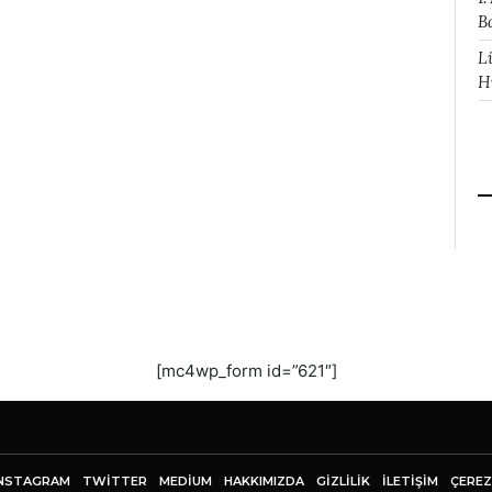
B
L
H
[mc4wp_form id=”621″]
NSTAGRAM
TWITTER
MEDIUM
HAKKIMIZDA
GİZLİLİK
İLETIŞIM
ÇEREZ