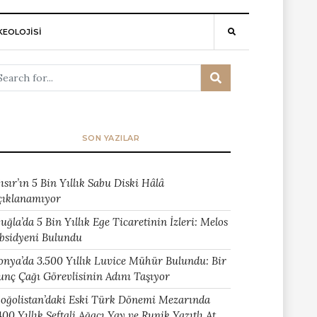
EOLOJİSİ
SON YAZILAR
ısır’ın 5 Bin Yıllık Sabu Diski Hâlâ
çıklanamıyor
uğla’da 5 Bin Yıllık Ege Ticaretinin İzleri: Melos
bsidyeni Bulundu
onya’da 3.500 Yıllık Luvice Mühür Bulundu: Bir
unç Çağı Görevlisinin Adını Taşıyor
oğolistan’daki Eski Türk Dönemi Mezarında
400 Yıllık Şeftali Ağacı Yay ve Runik Yazıtlı At