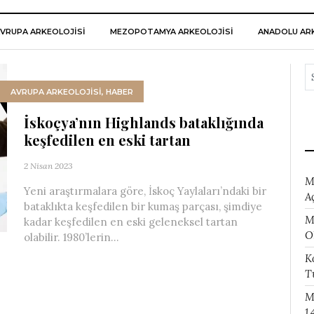
VRUPA ARKEOLOJISI
MEZOPOTAMYA ARKEOLOJISI
ANADOLU ARK
AVRUPA ARKEOLOJISI
,
HABER
İskoçya’nın Highlands bataklığında
keşfedilen en eski tartan
2 Nisan 2023
M
Yeni araştırmalara göre, İskoç Yaylaları’ndaki bir
A
bataklıkta keşfedilen bir kumaş parçası, şimdiye
M
kadar keşfedilen en eski geleneksel tartan
O
olabilir. 1980’lerin...
K
T
M
1.