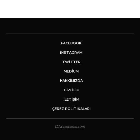
FACEBOOK
INSTAGRAM
TWITTER
MEDIUM
HAKKIMIZDA
GİZLİLİK
İLETIŞIM
ÇEREZ POLITIKALARI
©Arkeonews.com