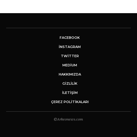
FACEBOOK
INSTAGRAM
TWITTER
MEDIUM
HAKKIMIZDA
GİZLİLİK
İLETIŞIM
ÇEREZ POLITIKALARI
©Arkeonews.com