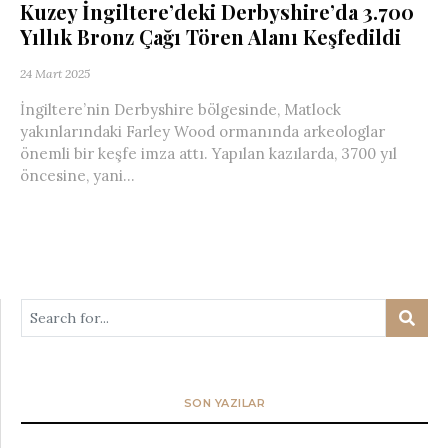
Kuzey İngiltere’deki Derbyshire’da 3.700
Yıllık Bronz Çağı Tören Alanı Keşfedildi
24 Mart 2025
İngiltere’nin Derbyshire bölgesinde, Matlock
yakınlarındaki Farley Wood ormanında arkeologlar
önemli bir keşfe imza attı. Yapılan kazılarda, 3700 yıl
öncesine, yani...
SON YAZILAR