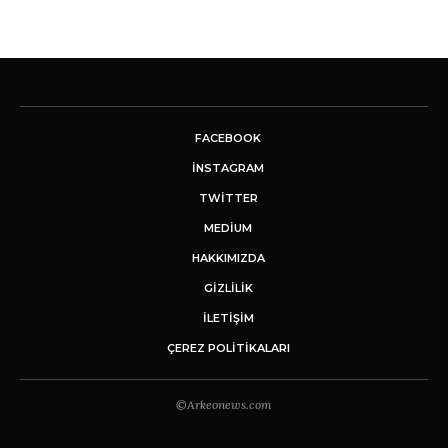
FACEBOOK
INSTAGRAM
TWITTER
MEDIUM
HAKKIMIZDA
GİZLİLİK
İLETIŞIM
ÇEREZ POLITIKALARI
©Arkeonews.com