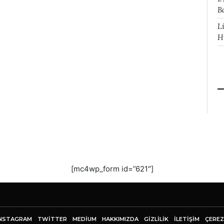
B
L
H
[mc4wp_form id=”621″]
NSTAGRAM
TWITTER
MEDIUM
HAKKIMIZDA
GİZLİLİK
İLETIŞIM
ÇEREZ