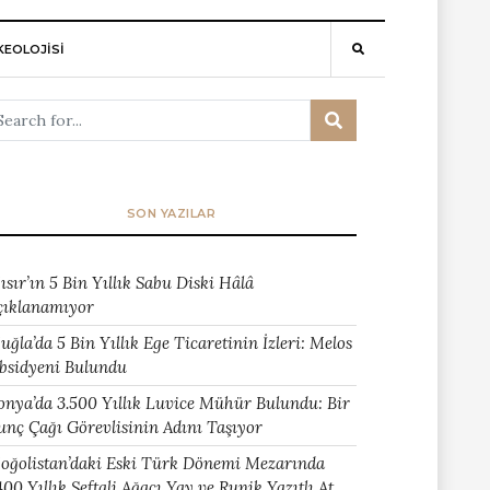
EOLOJİSİ
SON YAZILAR
ısır’ın 5 Bin Yıllık Sabu Diski Hâlâ
çıklanamıyor
uğla’da 5 Bin Yıllık Ege Ticaretinin İzleri: Melos
bsidyeni Bulundu
onya’da 3.500 Yıllık Luvice Mühür Bulundu: Bir
unç Çağı Görevlisinin Adını Taşıyor
oğolistan’daki Eski Türk Dönemi Mezarında
400 Yıllık Şeftali Ağacı Yay ve Runik Yazıtlı At