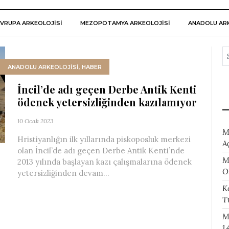
VRUPA ARKEOLOJISI
MEZOPOTAMYA ARKEOLOJISI
ANADOLU ARK
ANADOLU ARKEOLOJİSİ
,
HABER
İncil’de adı geçen Derbe Antik Kenti
ödenek yetersizliğinden kazılamıyor
10 Ocak 2023
M
Hristiyanlığın ilk yıllarında piskoposluk merkezi
A
olan İncil’de adı geçen Derbe Antik Kenti’nde
M
2013 yılında başlayan kazı çalışmalarına ödenek
O
yetersizliğinden devam...
K
T
M
1.