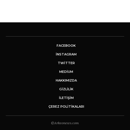
FACEBOOK
INSTAGRAM
TWITTER
MEDIUM
HAKKIMIZDA
GİZLİLİK
İLETIŞIM
ÇEREZ POLITIKALARI
©Arkeonews.com