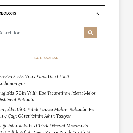
EOLOJİSİ
SON YAZILAR
ısır’ın 5 Bin Yıllık Sabu Diski Hâlâ
çıklanamıyor
uğla’da 5 Bin Yıllık Ege Ticaretinin İzleri: Melos
bsidyeni Bulundu
onya’da 3.500 Yıllık Luvice Mühür Bulundu: Bir
unç Çağı Görevlisinin Adını Taşıyor
oğolistan’daki Eski Türk Dönemi Mezarında
400 Yıllık Şeftali Ağacı Yay ve Runik Yazıtlı At