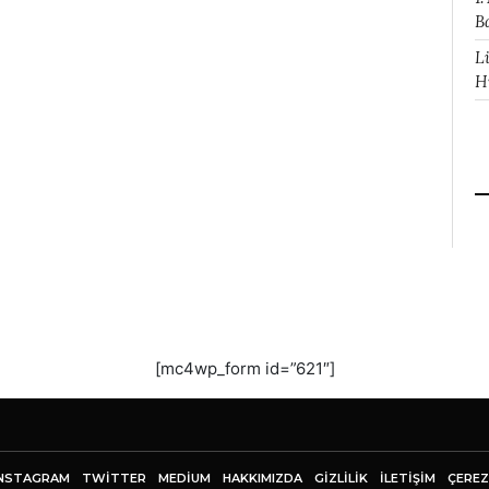
B
L
H
[mc4wp_form id=”621″]
NSTAGRAM
TWITTER
MEDIUM
HAKKIMIZDA
GİZLİLİK
İLETIŞIM
ÇEREZ