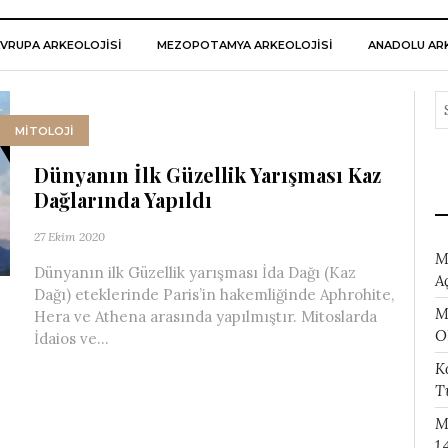
VRUPA ARKEOLOJISI
MEZOPOTAMYA ARKEOLOJISI
ANADOLU ARK
MİTOLOJİ
Dünyanın İlk Güzellik Yarışması Kaz
Dağlarında Yapıldı
27 Ekim 2020
M
Dünyanın ilk Güzellik yarışması İda Dağı (Kaz
A
Dağı) eteklerinde Paris’in hakemliğinde Aphrohite,
M
Hera ve Athena arasında yapılmıştır. Mitoslarda
O
İdaios ve...
K
T
M
1.