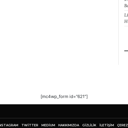
B
L
H
[mc4wp_form id=”621″]
NSTAGRAM
TWITTER
MEDIUM
HAKKIMIZDA
GİZLİLİK
İLETIŞIM
ÇEREZ