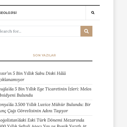
EOLOJİSİ
SON YAZILAR
ısır’ın 5 Bin Yıllık Sabu Diski Hâlâ
çıklanamıyor
uğla’da 5 Bin Yıllık Ege Ticaretinin İzleri: Melos
bsidyeni Bulundu
onya’da 3.500 Yıllık Luvice Mühür Bulundu: Bir
unç Çağı Görevlisinin Adını Taşıyor
oğolistan’daki Eski Türk Dönemi Mezarında
400 Yıllık Şeftali Ağacı Yay ve Runik Yazıtlı At