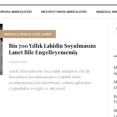
VRUPA ARKEOLOJISI
MEZOPOTAMYA ARKEOLOJISI
ANADOLU ARK
ANADOLU ARKEOLOJİSİ
,
HABER
Bin 700 Yıllık Lahidin Soyulmasını
Lanet Bile Engelleyememiş
15 Şubat 2021
M
Antik dönemlerde bazı lahit sahipleri ebedi
A
huzurların bozulmaması ve lahitlerinin
M
soyulmaması için lanetleme yoluna gitmiştir.
O
Çoğunlukla zengin ve üst sınıf...
K
T
M
1.