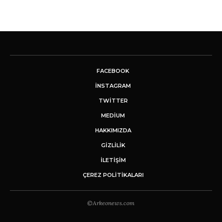
FACEBOOK
INSTAGRAM
TWITTER
MEDIUM
HAKKIMIZDA
GİZLİLİK
İLETIŞIM
ÇEREZ POLITIKALARI
©Arkeonews.com