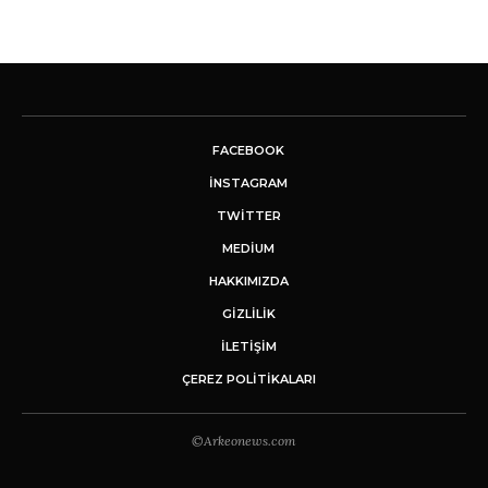
FACEBOOK
INSTAGRAM
TWITTER
MEDIUM
HAKKIMIZDA
GİZLİLİK
İLETIŞIM
ÇEREZ POLITIKALARI
©Arkeonews.com