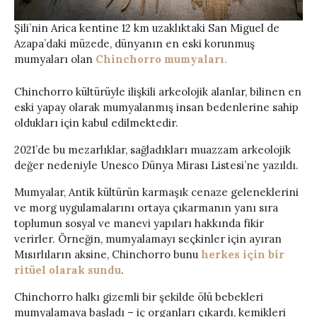
Şili’nin Arica kentine 12 km uzaklıktaki San Miguel de
Azapa’daki müzede, dünyanın en eski korunmuş
mumyaları olan
Chinchorro mumyaları.
Chinchorro kültürüyle ilişkili arkeolojik alanlar, bilinen en
eski yapay olarak mumyalanmış insan bedenlerine sahip
oldukları için kabul edilmektedir.
2021’de bu mezarlıklar, sağladıkları muazzam arkeolojik
değer nedeniyle Unesco Dünya Mirası Listesi’ne yazıldı.
Mumyalar, Antik kültürün karmaşık cenaze geleneklerini
ve morg uygulamalarını ortaya çıkarmanın yanı sıra
toplumun sosyal ve manevi yapıları hakkında fikir
verirler. Örneğin, mumyalamayı seçkinler için ayıran
Mısırlıların aksine, Chinchorro bunu
herkes için bir
ritüel olarak sundu
.
Chinchorro halkı gizemli bir şekilde ölü bebekleri
mumyalamaya başladı – iç organları çıkardı, kemikleri