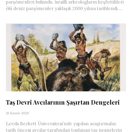
parşömenleri bulundu. İsrailli arkeologların keşfettikleri
ölü deniz parşömenler yaklaşık 2000 yılına tarihlendi....
Taş Devri Avcılarının Şaşırtan Dengeleri
18 Kasım 2020
Leeds Beckett Üniversitesi’nde yapılan araştırmalar,
tarih öncesi avcılar tarafından toplanan taş nesnelerin