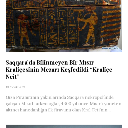
Saqqara’da Bilinmeyen Bir Mısır
Kraliçesinin Mezarı Keşfedildi “Kraliçe
Neit”
18 Ocak 2021
Giza Piramitinin yakınlarında Saqqara nekropolünde
çalışan Mısırlı arkeologlar, 4300 yıl önce Mısır’ı yöneten
altıncı hanedanlığın ilk firavunu olan Kral Teti’nin...