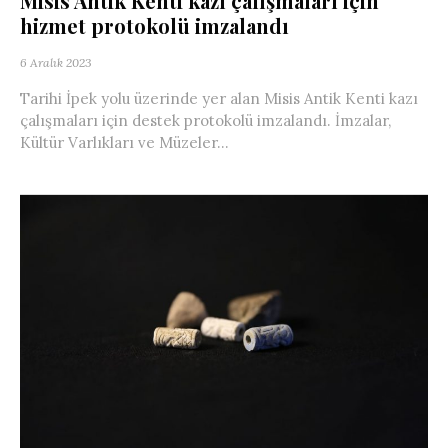
Misis Antik Kenti kazı çalışmaları için
hizmet protokolü imzalandı
6 Aralık 2023
Tarihi İpek yolu üzerinde yer alan Misis Antik Kenti kazı
çalışmaları için destek protokolü imzalandı. İmzalar,
Kültür Varlıkları ve Müzeler...