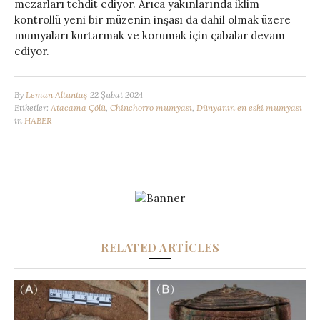
mezarları tehdit ediyor. Arıca yakınlarında iklim
kontrollü yeni bir müzenin inşası da dahil olmak üzere
mumyaları kurtarmak ve korumak için çabalar devam
ediyor.
By
Leman Altuntaş
22 Şubat 2024
Etiketler:
Atacama Çölü
,
Chinchorro mumyası
,
Dünyanın en eski mumyası
in
HABER
RELATED ARTICLES