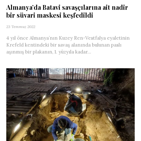
Almanya’da Batavi savaşçılarına ait nadir
bir süvari maskesi keşfedildi
23 Temmuz 2022
4 yıl önce Almanya’nın Kuzey Ren-Vestfalya eyaletinin
Krefeld kentindeki bir savaş alanında bulunan paslı
aşınmış bir plakanın, 1. yüzyıla kadar...