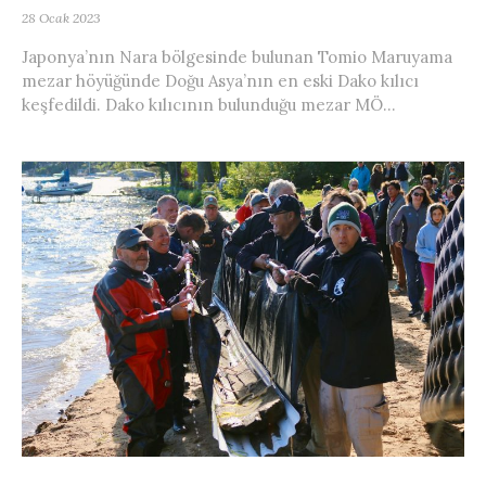
28 Ocak 2023
Japonya’nın Nara bölgesinde bulunan Tomio Maruyama
mezar höyüğünde Doğu Asya’nın en eski Dako kılıcı
keşfedildi. Dako kılıcının bulunduğu mezar MÖ...