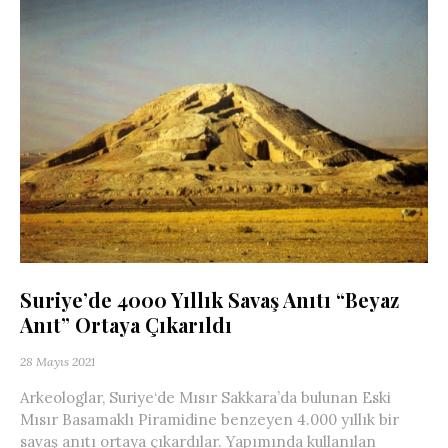
Suriye’de 4000 Yıllık Savaş Anıtı “Beyaz
Anıt” Ortaya Çıkarıldı
28 Mayıs 2021
Arkeologlar, Suriye‘de Mısır Sakkara’da bulunan Eski
Mısır Basamaklı Piramidine benzeyen 4.000 yıllık bir
savaş anıtı ortaya çıkardılar. Yapımında kullanılan