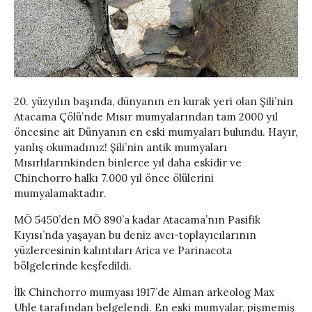
20. yüzyılın başında, dünyanın en kurak yeri olan Şili’nin
Atacama Çölü’nde Mısır mumyalarından tam 2000 yıl
öncesine ait Dünyanın en eski mumyaları bulundu. Hayır,
yanlış okumadınız! Şili’nin antik mumyaları
Mısırlılarınkinden binlerce yıl daha eskidir ve
Chinchorro halkı 7.000 yıl önce ölülerini
mumyalamaktadır.
MÖ 5450’den MÖ 890’a kadar Atacama’nın Pasifik
Kıyısı’nda yaşayan bu deniz avcı-toplayıcılarının
yüzlercesinin kalıntıları Arica ve Parinacota
bölgelerinde keşfedildi.
İlk Chinchorro mumyası 1917’de Alman arkeolog Max
Uhle tarafından belgelendi. En eski mumyalar, pişmemiş