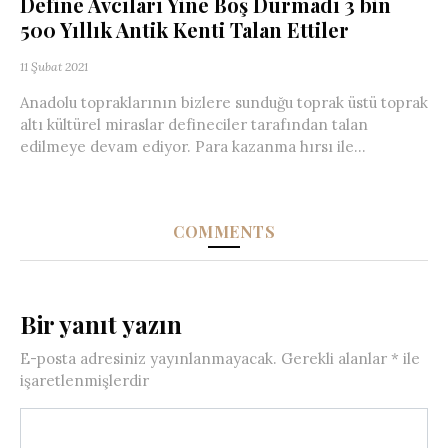
Define Avcıları Yine Boş Durmadı 3 bin
500 Yıllık Antik Kenti Talan Ettiler
11 Şubat 2021
Anadolu topraklarının bizlere sunduğu toprak üstü toprak
altı kültürel miraslar defineciler tarafından talan
edilmeye devam ediyor. Para kazanma hırsı ile...
COMMENTS
Bir yanıt yazın
E-posta adresiniz yayınlanmayacak.
Gerekli alanlar
*
ile
işaretlenmişlerdir