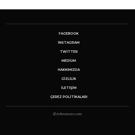
FACEBOOK
INSTAGRAM
TWITTER
MEDIUM
HAKKIMIZDA
GİZLİLİK
İLETIŞIM
ÇEREZ POLITIKALARI
©Arkeonews.com