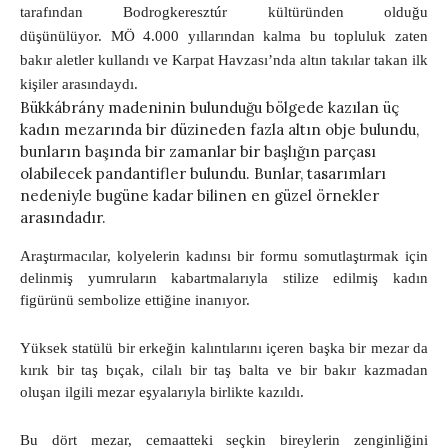
tarafından Bodrogkeresztúr kültüründen olduğu
düşünülüyor. MÖ 4.000 yıllarından kalma bu topluluk zaten
bakır aletler kullandı ve Karpat Havzası’nda altın takılar takan ilk
kişiler arasındaydı.
Bükkábrány madeninin bulunduğu bölgede kazılan üç
kadın mezarında bir düzineden fazla altın obje bulundu,
bunların başında bir zamanlar bir başlığın parçası
olabilecek pandantifler bulundu. Bunlar, tasarımları
nedeniyle bugüne kadar bilinen en güzel örnekler
arasındadır.
Araştırmacılar, kolyelerin kadınsı bir formu somutlaştırmak için
delinmiş yumruların kabartmalarıyla stilize edilmiş kadın
figürünü sembolize ettiğine inanıyor.
Yüksek statülü bir erkeğin kalıntılarını içeren başka bir mezar da
kırık bir taş bıçak, cilalı bir taş balta ve bir bakır kazmadan
oluşan ilgili mezar eşyalarıyla birlikte kazıldı.
Bu dört mezar, cemaatteki seçkin bireylerin zenginliğini