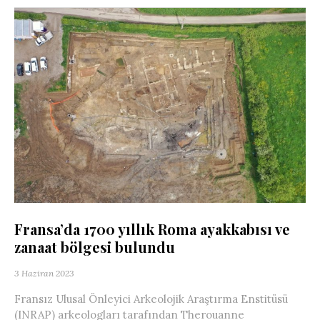
Fransa’da 1700 yıllık Roma ayakkabısı ve
zanaat bölgesi bulundu
3 Haziran 2023
Fransız Ulusal Önleyici Arkeolojik Araştırma Enstitüsü
(INRAP) arkeologları tarafından Therouanne