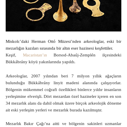
Miskolc’daki Herman Ottó Müzesi’nden arkeologlar, eski bir
mezarlığın kazıları sırasında bir altın eser hazinesi keşfettiler.
Keşif,
Macaristan’ın
Borsod-Abaúj-Zemplén ilçesindeki
Bükkábrány köyü yakınlarında yapıldı.
Arkeologlar, 2007 yılından beri 7 milyon yıllık ağaçların
bulunduğu Bükkábrány linyit madeni alanında çalışıyorlar.
Bölgenin mükemmel coğrafi özellikleri binlerce yıldır insanların
yerleşimine elverişli. Dört mezardan özel hazineler içeren en son
34 mezarlık alanı da dahil olmak üzere birçok arkeolojik döneme
ait eski yerleşim yerleri ve mezarlık burada kazılmıştır.
Mezarlık Bakır Çağı’na aitti ve bölgenin sakinleri uzmanlar