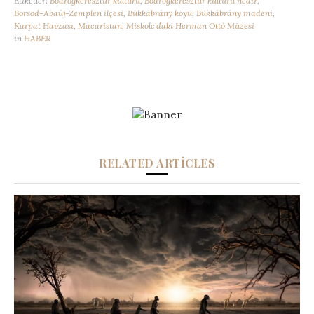
Etiketler:
Bodrogkeresztúr kültürü
,
Bodrogkeresztúr kültürü nedir
,
Borsod-Abaúj-Zemplén ilçesi
,
Bükkábrány köyü
,
Bükkábrány madeni
,
Karpat Havzası
,
Macaristan
,
Miskolc'daki Herman Ottó Müzesi
in
HABER
RELATED ARTICLES