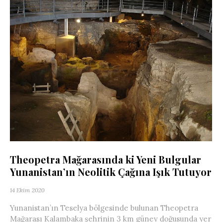
Theopetra Mağarasında ki Yeni Bulgular
Yunanistan’ın Neolitik Çağına Işık Tutuyor
14 Ekim 2020
Yunanistan’ın Teselya bölgesinde bulunan Theopetra
Mağarası Kalambaka şehrinin 3 km güney doğusunda yer