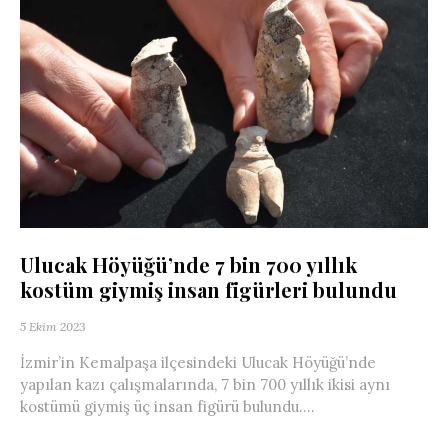
Ulucak Höyüğü’nde 7 bin 700 yıllık
kostüm giymiş insan figürleri bulundu
5 Ekim 2023
İzmir’in Kemalpaşa ilçesindeki Ulucak Höyüğü’nde
yapılan kazı çalışmalarında, 7 bin 700 yıllık ikisi aynı
kostümü giymiş üç insan figürü bulundu....