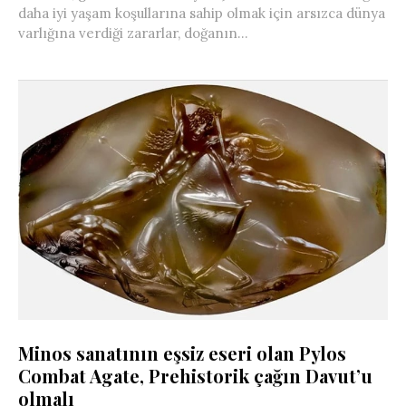
daha iyi yaşam koşullarına sahip olmak için arsızca dünya
varlığına verdiği zararlar, doğanın...
Minos sanatının eşsiz eseri olan Pylos
Combat Agate, Prehistorik çağın Davut’u
olmalı