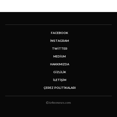
FACEBOOK
INSTAGRAM
TWITTER
MEDIUM
HAKKIMIZDA
GİZLİLİK
İLETIŞIM
ÇEREZ POLITIKALARI
©Arkeonews.com