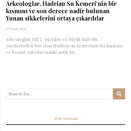
Arkeologlar, Hadrian Su Kemeri’nin bir
kısmını ve son derece nadir bulunan
Yunan sikkelerini ortaya çıkardılar
13 Ocak 2024
Arkeologlar, MS 2. yüzyılın en büyük hidrolik
eserlerinden biri olan Hadrian su kemerinin bir kısmını
ve Korint yakınlarındaki antik bir...
SON YAZILAR