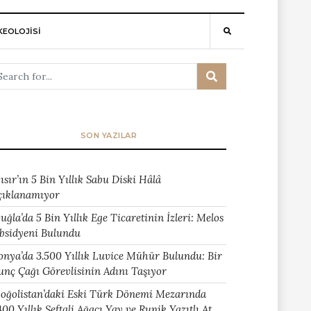
EOLOJİSİ
SON YAZILAR
ısır’ın 5 Bin Yıllık Sabu Diski Hâlâ
çıklanamıyor
uğla’da 5 Bin Yıllık Ege Ticaretinin İzleri: Melos
bsidyeni Bulundu
onya’da 3.500 Yıllık Luvice Mühür Bulundu: Bir
unç Çağı Görevlisinin Adını Taşıyor
oğolistan’daki Eski Türk Dönemi Mezarında
400 Yıllık Şeftali Ağacı Yay ve Runik Yazıtlı At