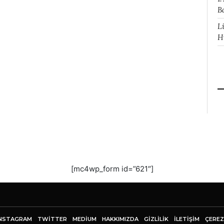
B
L
H
[mc4wp_form id=”621″]
NSTAGRAM
TWITTER
MEDIUM
HAKKIMIZDA
GİZLİLİK
İLETIŞIM
ÇEREZ