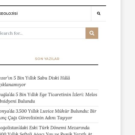
EOLOJİSİ
SON YAZILAR
ısır’ın 5 Bin Yıllık Sabu Diski Hâlâ
çıklanamıyor
uğla’da 5 Bin Yıllık Ege Ticaretinin İzleri: Melos
bsidyeni Bulundu
onya’da 3.500 Yıllık Luvice Mühür Bulundu: Bir
unç Çağı Görevlisinin Adını Taşıyor
oğolistan’daki Eski Türk Dönemi Mezarında
400 Yıllık Şeftali Ağacı Yay ve Runik Yazıtlı At