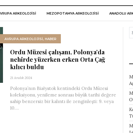
VRUPA ARKEOLOJISI
MEZOPOTAMYA ARKEOLOJISI
ANADOLU ARK
AVRUPA ARKEOLOJISI
,
HABER
Ordu Müzesi çalışanı, Polonya’da
nehirde yüzerken erken Orta Çağ
kılıcı buldu
M
21 Aralık 2024
A
Polonya’nın Białystok kentindeki Ordu Müzesi
M
koleksiyonu, yenileme sonrası büyük tarihi değere
O
sahip benzersiz bir kalıntı ile zenginleşti: 9. veya
10....
K
T
M
1.