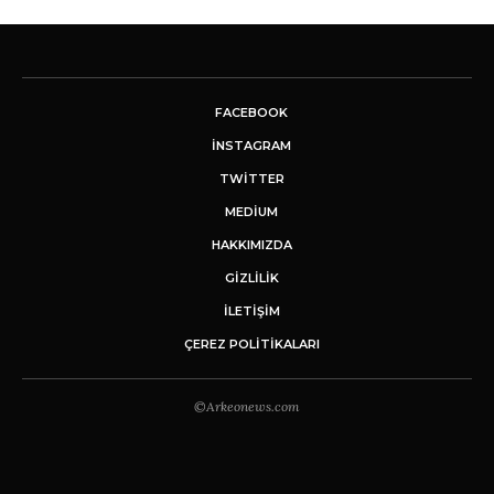
FACEBOOK
INSTAGRAM
TWITTER
MEDIUM
HAKKIMIZDA
GİZLİLİK
İLETIŞIM
ÇEREZ POLITIKALARI
©Arkeonews.com