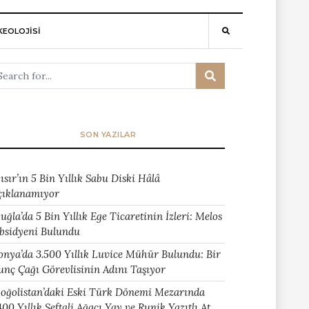
EOLOJİSİ
SON YAZILAR
ısır’ın 5 Bin Yıllık Sabu Diski Hâlâ
çıklanamıyor
uğla’da 5 Bin Yıllık Ege Ticaretinin İzleri: Melos
bsidyeni Bulundu
onya’da 3.500 Yıllık Luvice Mühür Bulundu: Bir
unç Çağı Görevlisinin Adını Taşıyor
oğolistan’daki Eski Türk Dönemi Mezarında
400 Yıllık Şeftali Ağacı Yay ve Runik Yazıtlı At