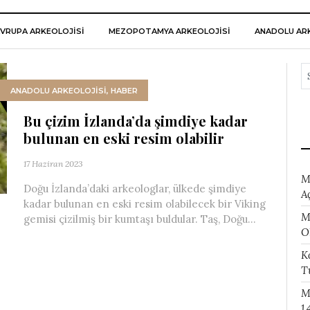
VRUPA ARKEOLOJISI
MEZOPOTAMYA ARKEOLOJISI
ANADOLU ARK
ANADOLU ARKEOLOJİSİ
,
HABER
Bu çizim İzlanda’da şimdiye kadar
bulunan en eski resim olabilir
17 Haziran 2023
M
Doğu İzlanda’daki arkeologlar, ülkede şimdiye
A
kadar bulunan en eski resim olabilecek bir Viking
M
gemisi çizilmiş bir kumtaşı buldular. Taş, Doğu...
O
K
T
M
1.