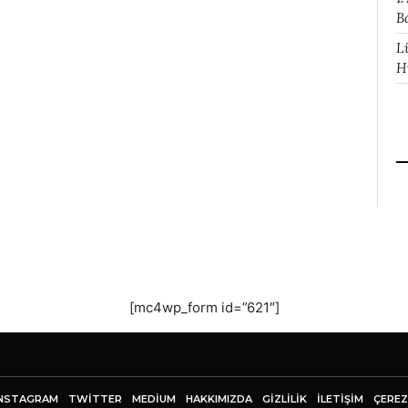
B
L
H
[mc4wp_form id=”621″]
NSTAGRAM
TWITTER
MEDIUM
HAKKIMIZDA
GİZLİLİK
İLETIŞIM
ÇEREZ