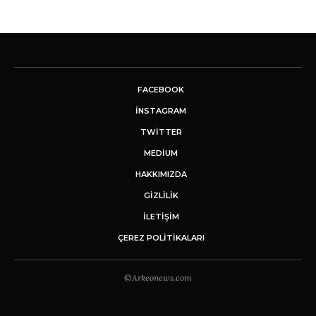
FACEBOOK
INSTAGRAM
TWITTER
MEDIUM
HAKKIMIZDA
GİZLİLİK
İLETIŞIM
ÇEREZ POLITIKALARI
©Arkeonews.com