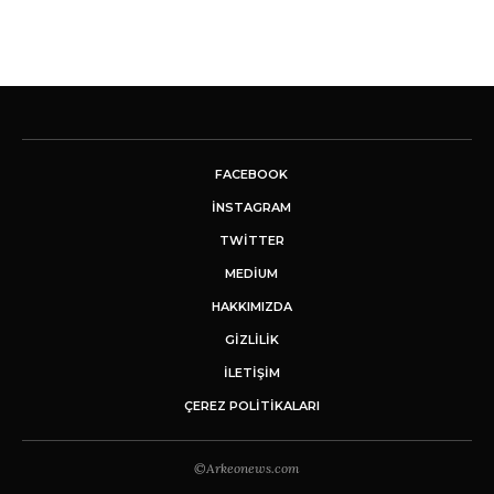
FACEBOOK
INSTAGRAM
TWITTER
MEDIUM
HAKKIMIZDA
GİZLİLİK
İLETIŞIM
ÇEREZ POLITIKALARI
©Arkeonews.com