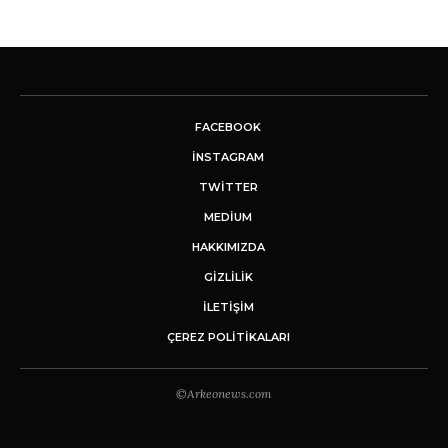
FACEBOOK
INSTAGRAM
TWITTER
MEDIUM
HAKKIMIZDA
GİZLİLİK
İLETIŞIM
ÇEREZ POLITIKALARI
©Arkeonews.com