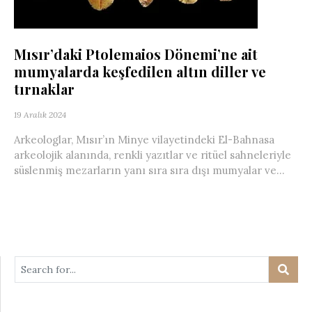
Mısır’daki Ptolemaios Dönemi’ne ait
mumyalarda keşfedilen altın diller ve
tırnaklar
19 Aralık 2024
Arkeologlar, Mısır’ın Minye vilayetindeki El-Bahnasa
arkeolojik alanında, renkli yazıtlar ve ritüel sahneleriyle
süslenmiş mezarların yanı sıra sıra dışı mumyalar ve...