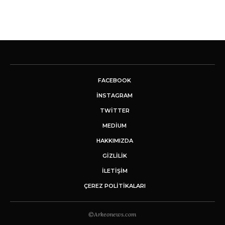
FACEBOOK
INSTAGRAM
TWITTER
MEDIUM
HAKKIMIZDA
GİZLİLİK
İLETIŞIM
ÇEREZ POLITIKALARI
©Arkeonews.com