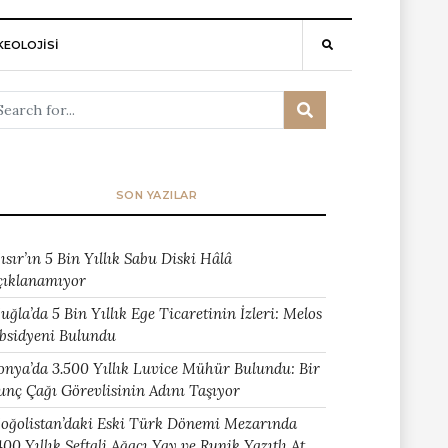
EOLOJİSİ
SON YAZILAR
ısır’ın 5 Bin Yıllık Sabu Diski Hâlâ
çıklanamıyor
uğla’da 5 Bin Yıllık Ege Ticaretinin İzleri: Melos
bsidyeni Bulundu
onya’da 3.500 Yıllık Luvice Mühür Bulundu: Bir
unç Çağı Görevlisinin Adını Taşıyor
oğolistan’daki Eski Türk Dönemi Mezarında
400 Yıllık Şeftali Ağacı Yay ve Runik Yazıtlı At