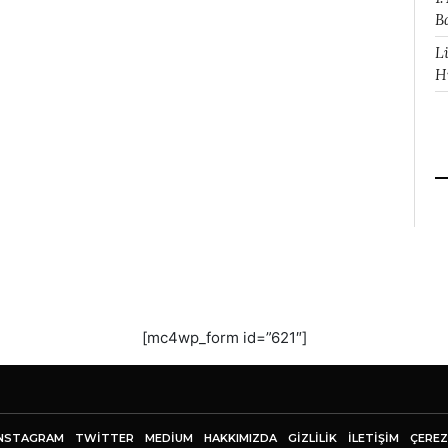
B
L
H
[mc4wp_form id=”621″]
NSTAGRAM
TWITTER
MEDIUM
HAKKIMIZDA
GİZLİLİK
İLETIŞIM
ÇEREZ