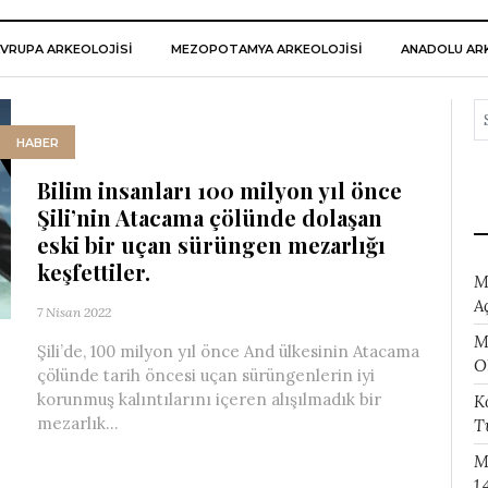
VRUPA ARKEOLOJISI
MEZOPOTAMYA ARKEOLOJISI
ANADOLU ARK
HABER
Bilim insanları 100 milyon yıl önce
Şili’nin Atacama çölünde dolaşan
eski bir uçan sürüngen mezarlığı
keşfettiler.
M
A
7 Nisan 2022
M
Şili’de, 100 milyon yıl önce And ülkesinin Atacama
O
çölünde tarih öncesi uçan sürüngenlerin iyi
korunmuş kalıntılarını içeren alışılmadık bir
K
mezarlık...
T
M
1.