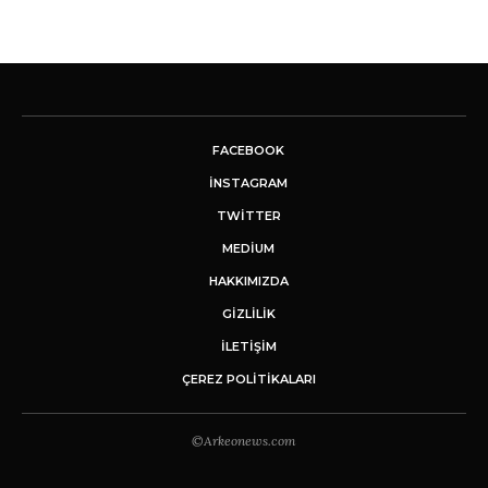
FACEBOOK
INSTAGRAM
TWITTER
MEDIUM
HAKKIMIZDA
GİZLİLİK
İLETIŞIM
ÇEREZ POLITIKALARI
©Arkeonews.com