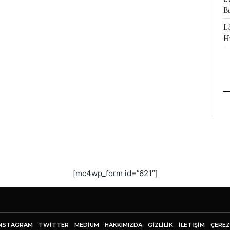
B
L
H
[mc4wp_form id=”621″]
NSTAGRAM
TWITTER
MEDIUM
HAKKIMIZDA
GİZLİLİK
İLETIŞIM
ÇEREZ