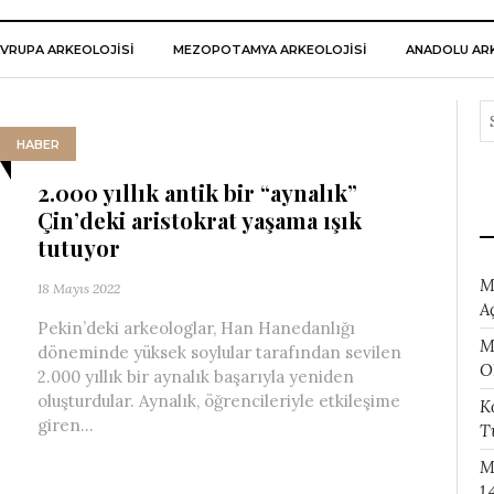
VRUPA ARKEOLOJISI
MEZOPOTAMYA ARKEOLOJISI
ANADOLU ARK
HABER
2.000 yıllık antik bir “aynalık”
Çin’deki aristokrat yaşama ışık
tutuyor
M
18 Mayıs 2022
A
Pekin’deki arkeologlar, Han Hanedanlığı
M
döneminde yüksek soylular tarafından sevilen
O
2.000 yıllık bir aynalık başarıyla yeniden
oluşturdular. Aynalık, öğrencileriyle etkileşime
K
giren...
T
M
1.