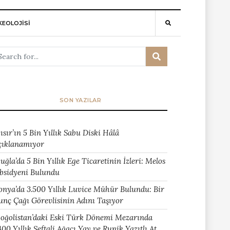
EOLOJİSİ
SON YAZILAR
ısır’ın 5 Bin Yıllık Sabu Diski Hâlâ
çıklanamıyor
uğla’da 5 Bin Yıllık Ege Ticaretinin İzleri: Melos
bsidyeni Bulundu
onya’da 3.500 Yıllık Luvice Mühür Bulundu: Bir
unç Çağı Görevlisinin Adını Taşıyor
oğolistan’daki Eski Türk Dönemi Mezarında
400 Yıllık Şeftali Ağacı Yay ve Runik Yazıtlı At