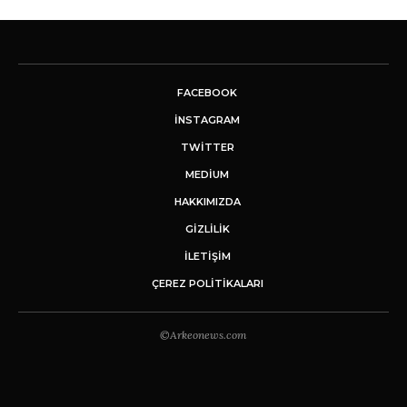
FACEBOOK
INSTAGRAM
TWITTER
MEDIUM
HAKKIMIZDA
GİZLİLİK
İLETIŞIM
ÇEREZ POLITIKALARI
©Arkeonews.com